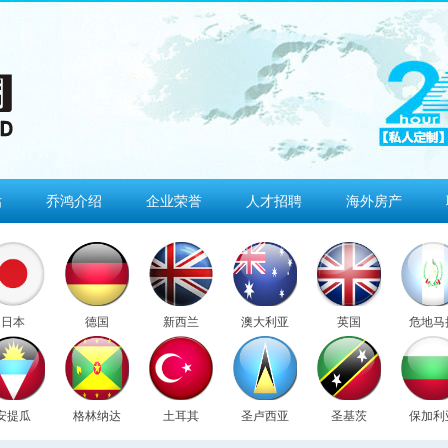
估
乔鸿介绍
企业荣誉
人才招聘
海外房产
日本
德国
新西兰
澳大利亚
英国
危地马
安提瓜
格林纳达
土耳其
圣卢西亚
圣基茨
保加利