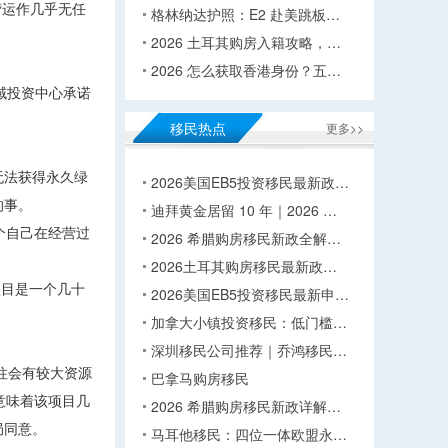
营运作几乎无任
格林纳达护照：E2 赴美跳板…
2026 土耳其购房入籍攻略，…
2026 怎么获取香港身份？五…
域投资中心承诺
移民热点
更多>>
无法获得永久绿
2026美国EB5投资移民最新政…
的事。
迪拜黄金居留 10 年｜2026 …
个自己在经营过
2026 希腊购房移民新政全解…
2026土耳其购房移民最新政…
项目是一个几十
2026美国EB5投资移民最新申…
加拿大小镇投资移民：低门槛…
深圳移民公司推荐｜乔鸿移民…
往会有较大资源
巴拿马购房移民
意味着该项目几
2026 希腊购房移民新政详解…
局同意。
马耳他移民：四位一体欧盟永…