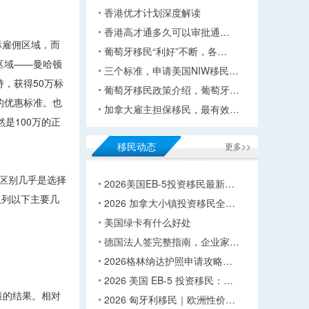
香港优才计划深度解读
香港高才通多久可以审批通…
标雇佣区域，而
葡萄牙移民“利好”不断，各…
区域——曼哈顿
三个标准，申请美国NIW移民…
，获得50万标
葡萄牙移民政策介绍，葡萄牙…
的优惠标准。也
加拿大雇主担保移民，最有效…
然是100万的正
移民动态
更多>>
的区别几乎是选择
2026美国EB-5投资移民最新…
仅列以下主要几
2026 加拿大小镇投资移民全…
美国绿卡有什么好处
德国法人签完整指南，企业家…
2026格林纳达护照申请攻略…
2026 美国 EB-5 投资移民：…
策的结果。相对
2026 匈牙利移民｜欧洲性价…