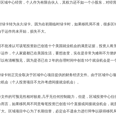
给投资区域中心经营，个人作为有限合伙人，其权力还不如一个小股东，对经
临时绿卡转为永久绿卡。因为在初期临时绿卡时，如果移民局不准，很多区
由于运作尚未开始，损失不大。
局不批准认可该笔投资款已创造十个美国就业机会的满意证据，投资人将
年运作，个人家庭都已在美国生活，要想改变，实在是非常为难和不方便
以有清晰预见，因为是否已在２年的合理时间中创造10个就业机会是一
年后的临时绿卡转正完全取决于区域中心项目提供的财务经济文件。由于区域中心
业机会（个人投资项目不允许考虑间接就业机会）。
文件的可预见性相对较差,几乎无任何控制能力，但是，区域投资中心往
而言，如果移民局不同意每笔投资已创造10个直接或间接就业机会，就
广大。区域项目中心为了长期信誉，必定会不遗余力进行辩争以获得移民