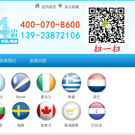
设为首页
加入收藏
联系我们
全国分部
拉
None
爱尔兰
希腊
荷兰
亚
瑞典
加拿大
塞浦路斯
巴拉圭