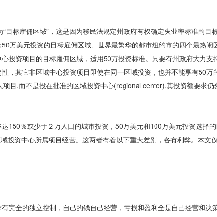
准为“目标雇佣区域”，这是因为移民法规定州政府有权确定失业率标准的目
50万美元投资的目标雇佣区域。世界最繁华的都市纽约市的四个最热闹
心投资项目的目标雇佣区域，适用50万投资标准。只要有州政府大力支持
性，其它非区域中心投资项目即使在同一区域投资，也并不能享有50万
而不是投在批准的区域投资中心(regional center),其投资额要求仍
150％或少于２万人口的城市投资，50万美元和100万美元投资选择
给区域投资中心所属项目经营。这两者有着以下重大差别，各有利弊。本文
作有完全的独立控制，自己的钱自己经营，亏损和盈利全是自己经营和决