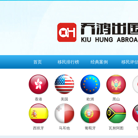
首页
移民排行榜
经典案例
移民评
香港
美国
欧洲
黑山
西班牙
马耳他
葡萄牙
瓦努阿图