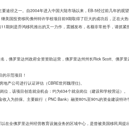
主要途径之一。自2004年进入中国大陆市场以来，EB-5经过前几年的观
继美国投资移民佛州特许学校项目前9期取得了巨大的成功后，正在火热
11期则是乔鸿移民推出的又一力作，震撼发布，名额非常抢手，请抓紧
中心直接授名，佛罗里达州政府全资资助运营，佛罗里达州州长Rick Scott、佛
项目的示范项目！
房地产公司进行认证评估（CBRE世邦魏理仕)。
0个就业岗位，该项目创造就业机会：约为634个就业岗位（建设和学校营运）。
金收入为担保。主要銀行（ PNC Bank）融资80%至90%的资金建设特
》
可以在全佛罗里达州经营教育设施业务的区域中心，是曾被美国移民局提