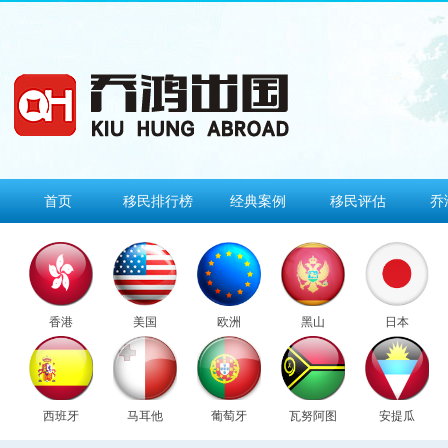
首页
移民排行榜
经典案例
移民评估
乔
香港
美国
欧洲
黑山
日本
西班牙
马耳他
葡萄牙
瓦努阿图
安提瓜