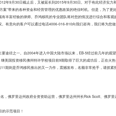
2年9月30日截止后，又被延长到2015年9月30日。对于有此经济实力
移民方案”带来的各种资金和经营管理的优惠政策的绝佳时机。但是，为了更
领域有丰富经验的律师。乔鸿移民的专业团队将对您的情况进行综合和客观
。有意向的客户可以通过电话4006-016-810向我们咨询，我们将为您
主要途径之一。自2004年进入中国大陆市场以来，EB-5经过前几年的观
继美国投资移民佛州特许学校项目前9期取得了巨大的成功后，正在火热
11期则是乔鸿移民推出的又一力作，震撼发布，名额非常抢手，请抓紧
中心直接授名，佛罗里达州政府全资资助运营，佛罗里达州州长Rick Scott、佛
项目的示范项目！