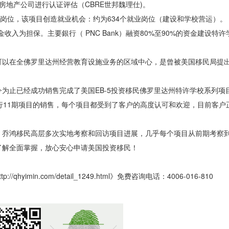
房地产公司进行认证评估（CBRE世邦魏理仕)。
0个就业岗位，该项目创造就业机会：约为634个就业岗位（建设和学校营运）。
金收入为担保。主要銀行（ PNC Bank）融资80%至90%的资金建设特
可以在全佛罗里达州经营教育设施业务的区域中心，是曾被美国移民局提
为止已经成功销售完成了美国EB-5投资移民佛罗里达州特许学校系列项目
行11期项目的销售，每个项目都受到了客户的高度认可和欢迎，目前客户
，乔鸿移民高层多次实地考察和回访项目进展，几乎每个项目从前期考察
了解全面掌握，放心安心申请美国投资移民！
in.com/detail_1249.html》免费咨询电话：4006-016-810