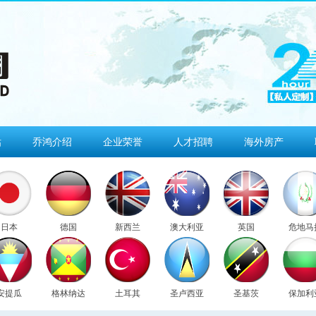
估
乔鸿介绍
企业荣誉
人才招聘
海外房产
日本
德国
新西兰
澳大利亚
英国
危地马
安提瓜
格林纳达
土耳其
圣卢西亚
圣基茨
保加利