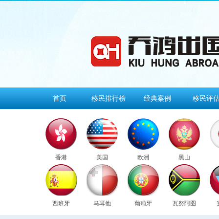
首页
移民排行榜
经典案例
移民评
香港
美国
欧洲
黑山
西班牙
马耳他
葡萄牙
瓦努阿图