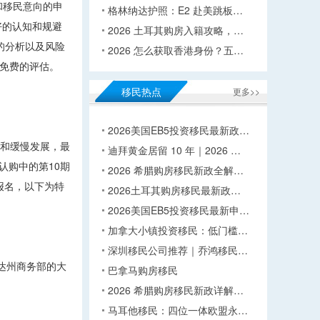
和移民意向的申
格林纳达护照：E2 赴美跳板…
好的认知和规避
2026 土耳其购房入籍攻略，…
的分析以及风险
2026 怎么获取香港身份？五…
做免费的评估。
移民热点
更多>>
2026美国EB5投资移民最新政…
望和缓慢发展，最
迪拜黄金居留 10 年｜2026 …
认购中的第10期
2026 希腊购房移民新政全解…
报名，以下为特
2026土耳其购房移民最新政…
2026美国EB5投资移民最新申…
加拿大小镇投资移民：低门槛…
深圳移民公司推荐｜乔鸿移民…
罗里达州商务部的大
巴拿马购房移民
2026 希腊购房移民新政详解…
马耳他移民：四位一体欧盟永…