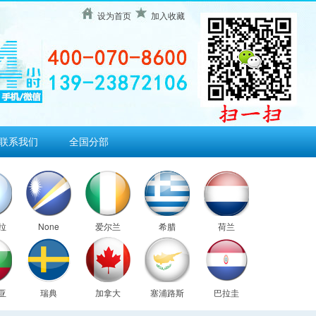
设为首页
加入收藏
联系我们
全国分部
拉
None
爱尔兰
希腊
荷兰
亚
瑞典
加拿大
塞浦路斯
巴拉圭