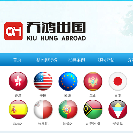
首页
移民排行榜
经典案例
移民评估
乔
香港
美国
欧洲
黑山
日本
西班牙
马耳他
葡萄牙
瓦努阿图
安提瓜