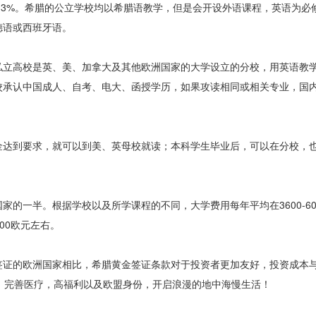
%-13%。希腊的公立学校均以希腊语教学，但是会开设外语课程，英语为
德语或西班牙语。
私立高校是英、美、加拿大及其他欧洲国家的大学设立的分校，用英语教
校承认中国成人、自考、电大、函授学历，如果攻读相同或相关专业，国
金达到要求，就可以到美、英母校就读；本科学生毕业后，可以在分校，
的一半。根据学校以及所学课程的不同，大学费用每年平均在3600-60
000欧元左右。
签证的欧洲国家相比，希腊黄金签证条款对于投资者更加友好，投资成本
，完善医疗，高福利以及欧盟身份，开启浪漫的地中海慢生活！