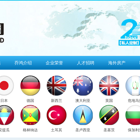
估
乔鸿介绍
企业荣誉
人才招聘
海外房产
日本
德国
新西兰
澳大利亚
英国
危地马
安提瓜
格林纳达
土耳其
圣卢西亚
圣基茨
保加利