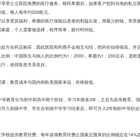
样享受公立医院免费的医疗服务。移民希腊后，如果客户想到当地的私立
低，每人每年约220欧元。
可以享受其福利，希腊的医疗保险以患者的利益出发，用最少的钱，享受
据家庭，个人需要做选择，程序简单，赔付时间短。
凭处方在药店购买，因此医院和药商不会相互勾结，把药价抬得很高。并
例：中国医生与病人的比例约为1：2000，希腊为1：200左右，是欧
医疗，使得医患关系良好。
授课，教育成本与国内和欧美国家来说，价格较低。
中等教育分为初中和高中两个阶段，学习年限各3年，之后为高等教育。
接升入初级中学。学生在初级中学学习结束后，即可升入2年制的中等职业
学校提供教育经费，每年该项教育经费占国家总预算的比例稳定在14%