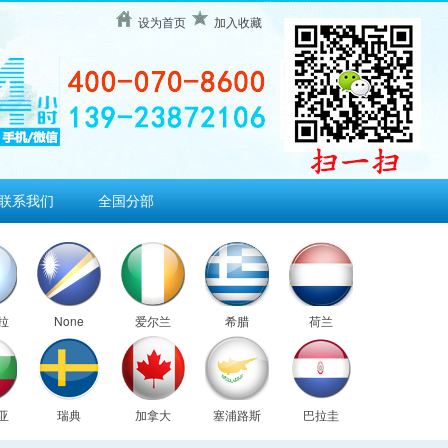
设为首页
加入收藏
联系我们
全国分部
拉
None
爱尔兰
希腊
荷兰
亚
瑞典
加拿大
塞浦路斯
巴拉圭