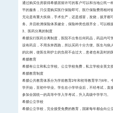
通过购买住房获得希腊居留许可的客户可以和当地公民一
平的服务，只仅需购买医疗保险即可。医疗保险费用相对较
无论是有重大疾病，手术生产，还是感冒，发烧，拔牙都
务。并且欧洲保险体系健全，保险种类也很齐全，可以根
3、医药分离的制度
希腊实行医药分离制度，医院不出售任何药品，药品均可
设有药店，不用东奔西跑，所以买药十分方便。医生与病人比
的比例，使医生和护士的负荷不会过大，患者也有及时的
希腊教育
希腊有公立和私立学校。公立学校免费，私立学校全英文
希腊教育制度
希腊公共教育体系分为学前教育2年和初等教育学习6年。
学开始，至初中毕业。学生在小学毕业后，不经考试，直
参加全国统一的高等中学入学考试，升入高级中学学习。
希腊公立学校
希腊公立学校，完全接受免费的教育，国家每年都会向公立