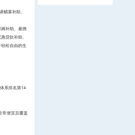
请鳏寡补助。
保姆补助、雇佣
优惠贷款补助、
个轻松自由的生
体系排名第14
非常便宜且覆盖