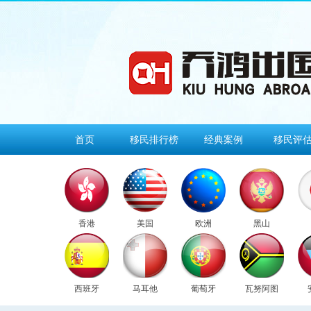
首页
移民排行榜
经典案例
移民评
香港
美国
欧洲
黑山
西班牙
马耳他
葡萄牙
瓦努阿图