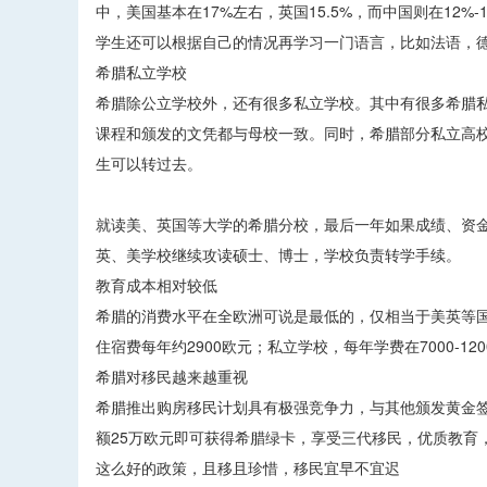
中，美国基本在17%左右，英国15.5%，而中国则在12
学生还可以根据自己的情况再学习一门语言，比如法语，
希腊私立学校
希腊除公立学校外，还有很多私立学校。其中有很多希腊
课程和颁发的文凭都与母校一致。同时，希腊部分私立高
生可以转过去。
就读美、英国等大学的希腊分校，最后一年如果成绩、资
英、美学校继续攻读硕士、博士，学校负责转学手续。
教育成本相对较低
希腊的消费水平在全欧洲可说是最低的，仅相当于美英等国家
住宿费每年约2900欧元；私立学校，每年学费在7000-12
希腊对移民越来越重视
希腊推出购房移民计划具有极强竞争力，与其他颁发黄金
额25万欧元即可获得希腊绿卡，享受三代移民，优质教育
这么好的政策，且移且珍惜，移民宜早不宜迟