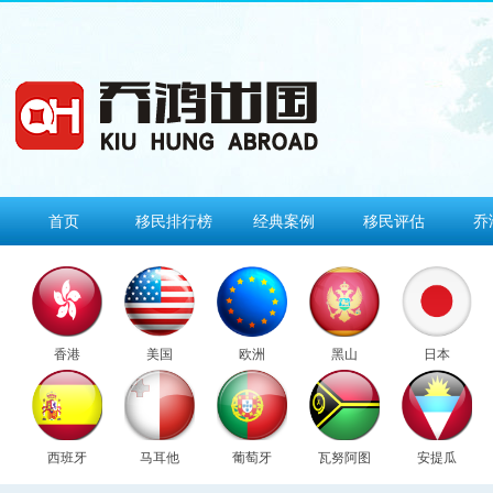
首页
移民排行榜
经典案例
移民评估
乔
香港
美国
欧洲
黑山
日本
西班牙
马耳他
葡萄牙
瓦努阿图
安提瓜