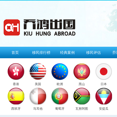
首页
移民排行榜
经典案例
移民评估
乔
香港
美国
欧洲
黑山
日本
西班牙
马耳他
葡萄牙
瓦努阿图
安提瓜