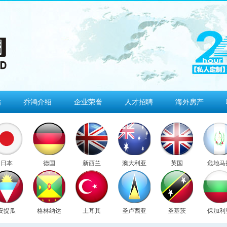
估
乔鸿介绍
企业荣誉
人才招聘
海外房产
日本
德国
新西兰
澳大利亚
英国
危地马
安提瓜
格林纳达
土耳其
圣卢西亚
圣基茨
保加利