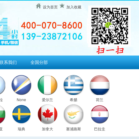
设为首页
加入收藏
联系我们
全国分部
拉
None
爱尔兰
希腊
荷兰
亚
瑞典
加拿大
塞浦路斯
巴拉圭