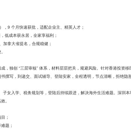
元），9 个月快速获批，适配企业主、精英人才；
签，低成本获永居，全家享福利；
证、加拿大省提名，合规稳健；
捷。
成，独创 “三层审核” 体系，材料层层把关，规避风险。针对香港投资移
划书撰写，到递交、面试辅导、登陆安家，全程透明，节点清晰，拒绝隐
户、子女入学、税务规划等，登陆后持续跟进，解决海外生活难题。深圳本
高效。
项目；
等难题；