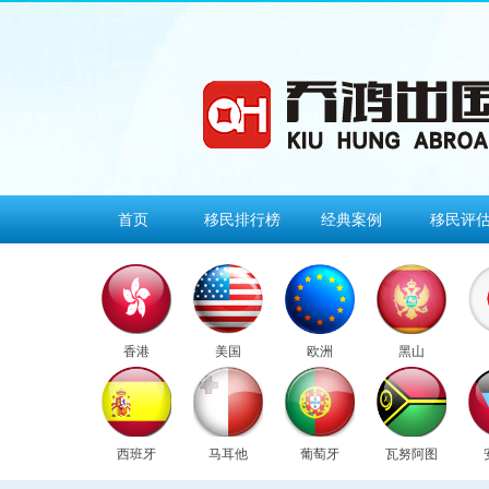
首页
移民排行榜
经典案例
移民评
香港
美国
欧洲
黑山
西班牙
马耳他
葡萄牙
瓦努阿图