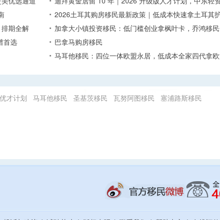
赴美优选通道
迪拜黄金居留 10 年｜2026 升级版人才计划，中东
南
2026土耳其购房移民最新政策｜低成本快速拿土耳其
、排期全解
加拿大小镇投资移民：低门槛创业拿枫叶卡，乔鸿移民
谱首选
巴拿马购房移民
马耳他移民：四位一体欧盟永居，低成本全家四代拿欧
优才计划
马耳他移民
圣基茨移民
瓦努阿图移民
塞浦路斯移民