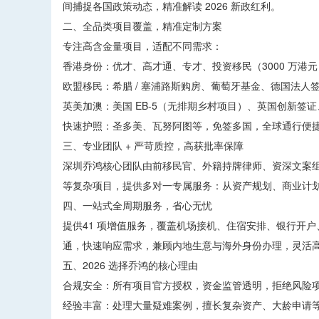
间捕捉各国政策动态，精准解读 2026 新政红利。
二、全品类项目覆盖，精准定制方案
专注高含金量项目，适配不同需求：
香港身份：优才、高才通、专才、投资移民（3000 万港
欧盟移民：希腊 / 塞浦路斯购房、葡萄牙基金、德国法人
英美加澳：美国 EB-5（无排期乡村项目）、英国创新签
快速护照：圣多美、瓦努阿图等，免签多国，全球通行便
三、专业团队 + 严苛质控，高获批率保障
深圳乔鸿核心团队由前移民官、外籍持牌律师、资深文案组
等复杂项目，提供多对一专属服务：从资产规划、商业计
四、一站式全周期服务，省心无忧
提供41 项增值服务，覆盖机场接机、住宿安排、银行开
通，快速响应需求，兼顾内地生意与海外身份办理，灵活
五、2026 选择乔鸿的核心理由
合规安全：所有项目官方授权，资金监管透明，拒绝风险
经验丰富：处理大量疑难案例，擅长复杂资产、大龄申请