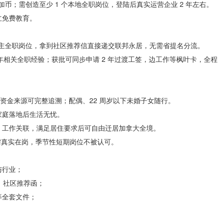
0 万加币；需创造至少 1 个本地全职岗位，登陆后真实运营企业 2 年左右。
立免费教育。
雇主全职岗位，拿到社区推荐信直接递交联邦永居，无需省提名分流。
1 年相关全职经验；获批可同步申请 2 年过渡工签，边工作等枫叶卡，全程 1
，资金来源可完整追溯；配偶、22 周岁以下未婚子女随行。
家庭落地后生活无忧。
、工作关联，满足居住要求后可自由迁居加拿大全境。
需真实在岗，季节性短期岗位不被认可。
与行业；
r、社区推荐函；
等全套文件；