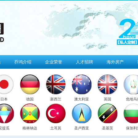
估
乔鸿介绍
企业荣誉
人才招聘
海外房产
日本
德国
新西兰
澳大利亚
英国
危地马
安提瓜
格林纳达
土耳其
圣卢西亚
圣基茨
保加利