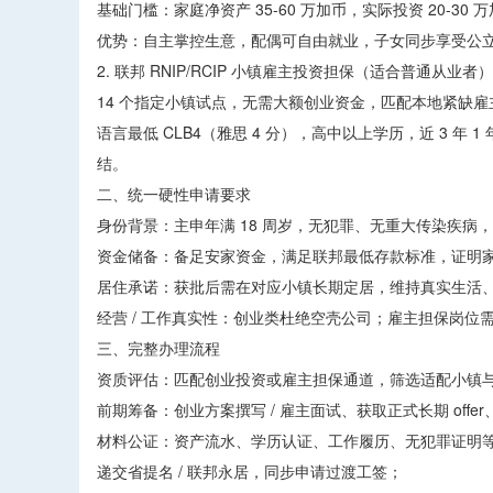
基础门槛：家庭净资产 35-60 万加币，实际投资 20-3
优势：自主掌控生意，配偶可自由就业，子女同步享受公
2. 联邦 RNIP/RCIP 小镇雇主投资担保（适合普通从业者）
14 个指定小镇试点，无需大额创业资金，匹配本地紧缺
语言最低 CLB4（雅思 4 分），高中以上学历，近 3 年 
结。
二、统一硬性申请要求
身份背景：主申年满 18 周岁，无犯罪、无重大传染疾病
资金储备：备足安家资金，满足联邦最低存款标准，证明
居住承诺：获批后需在对应小镇长期定居，维持真实生活
经营 / 工作真实性：创业类杜绝空壳公司；雇主担保岗位
三、完整办理流程
资质评估：匹配创业投资或雇主担保通道，筛选适配小镇
前期筹备：创业方案撰写 / 雇主面试、获取正式长期 offe
材料公证：资产流水、学历认证、工作履历、无犯罪证明
递交省提名 / 联邦永居，同步申请过渡工签；