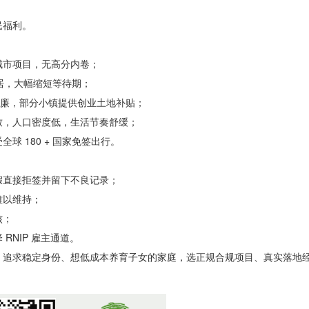
民福利。
城市项目，无高分内卷；
永居，大幅缩短等待期；
低廉，部分小镇提供创业土地补贴；
致，人口密度低，生活节奏舒缓；
 180 + 国家免签出行。
假直接拒签并留下不良记录；
难以维持；
核；
NIP 雇主通道。
、追求稳定身份、想低成本养育子女的家庭，选正规合规项目、真实落地