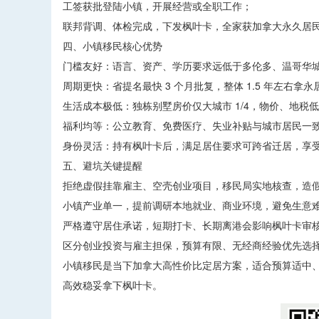
工签获批登陆小镇，开展经营或全职工作；
联邦背调、体检完成，下发枫叶卡，全家获加拿大永久居
四、小镇移民核心优势
门槛友好：语言、资产、学历要求远低于多伦多、温哥华
周期更快：省提名最快 3 个月批复，整体 1.5 年左右拿
生活成本极低：独栋别墅房价仅大城市 1/4，物价、地税
福利均等：公立教育、免费医疗、失业补贴与城市居民一
身份灵活：持有枫叶卡后，满足居住要求可跨省迁居，享受全球
五、避坑关键提醒
拒绝虚假挂靠雇主、空壳创业项目，移民局实地核查，造
小镇产业单一，提前调研本地就业、商业环境，避免生意
严格遵守居住承诺，短期打卡、长期离港会影响枫叶卡审
区分创业投资与雇主担保，预算有限、无经商经验优先选择 R
小镇移民是当下加拿大高性价比定居方案，适合预算适中
高效稳妥拿下枫叶卡。 ​