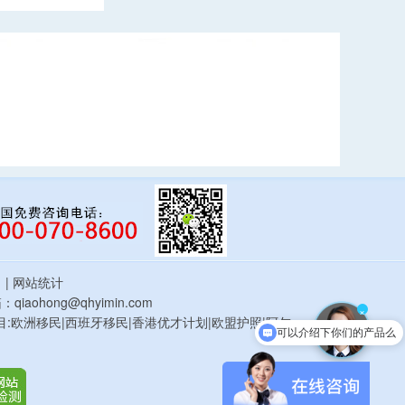
估
| 网站统计
qiaohong@qhyimin.com
×
鸿移民项目:欧洲移民|西班牙移民|香港优才计划|欧盟护照|阿尔
可以介绍下你们的产品么