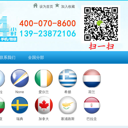
设为首页
加入收藏
联系我们
全国分部
拉
None
爱尔兰
希腊
荷兰
亚
瑞典
加拿大
塞浦路斯
巴拉圭