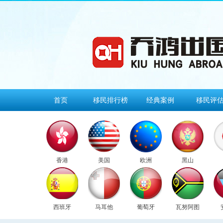
首页
移民排行榜
经典案例
移民评
香港
美国
欧洲
黑山
西班牙
马耳他
葡萄牙
瓦努阿图