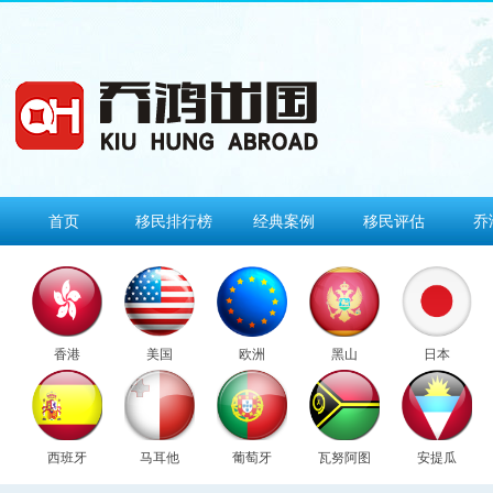
首页
移民排行榜
经典案例
移民评估
乔
香港
美国
欧洲
黑山
日本
西班牙
马耳他
葡萄牙
瓦努阿图
安提瓜