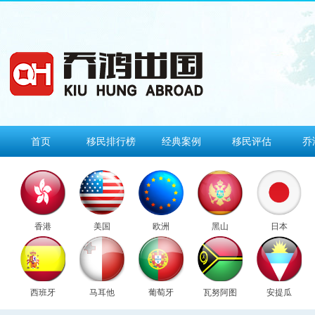
首页
移民排行榜
经典案例
移民评估
乔
香港
美国
欧洲
黑山
日本
西班牙
马耳他
葡萄牙
瓦努阿图
安提瓜