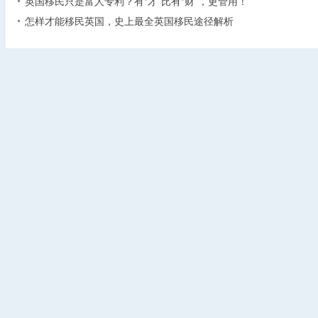
英国移民只是富人专利？有“才”比有“财”，更管用！
怎样才能移民英国，史上最全英国移民途径解析