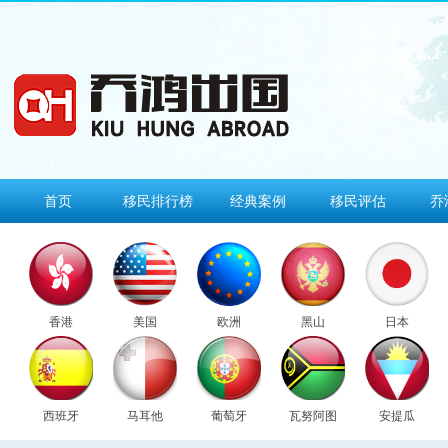
首页
移民排行榜
经典案例
移民评估
乔
香港
美国
欧洲
黑山
日本
西班牙
马耳他
葡萄牙
瓦努阿图
安提瓜