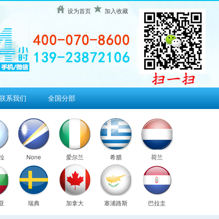
设为首页
加入收藏
联系我们
全国分部
拉
None
爱尔兰
希腊
荷兰
亚
瑞典
加拿大
塞浦路斯
巴拉圭