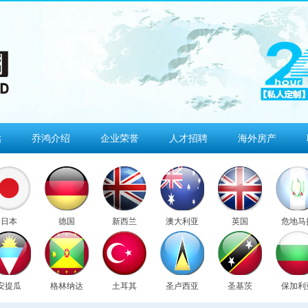
估
乔鸿介绍
企业荣誉
人才招聘
海外房产
日本
德国
新西兰
澳大利亚
英国
危地马
安提瓜
格林纳达
土耳其
圣卢西亚
圣基茨
保加利