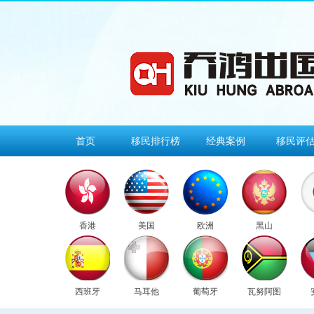
首页
移民排行榜
经典案例
移民评
香港
美国
欧洲
黑山
西班牙
马耳他
葡萄牙
瓦努阿图