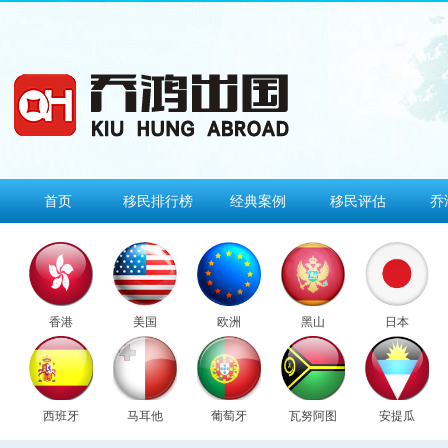
首页
移民排行榜
经典案例
移民评估
乔
香港
美国
欧洲
黑山
日本
西班牙
马耳他
葡萄牙
瓦努阿图
安提瓜