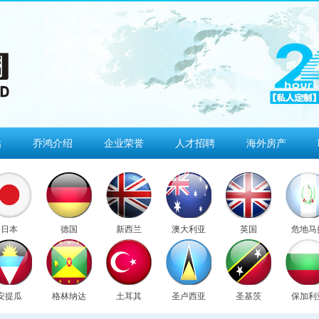
估
乔鸿介绍
企业荣誉
人才招聘
海外房产
日本
德国
新西兰
澳大利亚
英国
危地马
安提瓜
格林纳达
土耳其
圣卢西亚
圣基茨
保加利