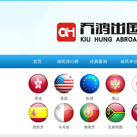
首页
移民排行榜
经典案例
移民评
香港
美国
欧洲
黑山
西班牙
马耳他
葡萄牙
瓦努阿图