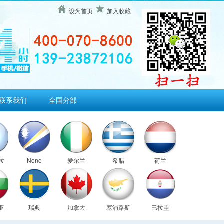
设为首页
加入收藏
联系我们
全国分部
拉
None
爱尔兰
希腊
荷兰
亚
瑞典
加拿大
塞浦路斯
巴拉圭