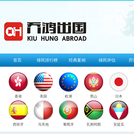
首页
移民排行榜
经典案例
移民评估
乔
香港
美国
欧洲
黑山
日本
西班牙
马耳他
葡萄牙
瓦努阿图
安提瓜