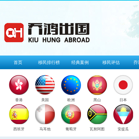
首页
移民排行榜
经典案例
移民评估
乔
香港
美国
欧洲
黑山
日本
西班牙
马耳他
葡萄牙
瓦努阿图
安提瓜