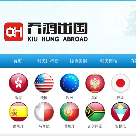
首页
移民排行榜
经典案例
移民评估
乔
香港
美国
欧洲
黑山
日本
西班牙
马耳他
葡萄牙
瓦努阿图
安提瓜