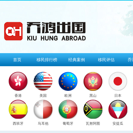
首页
移民排行榜
经典案例
移民评估
乔
香港
美国
欧洲
黑山
日本
西班牙
马耳他
葡萄牙
瓦努阿图
安提瓜