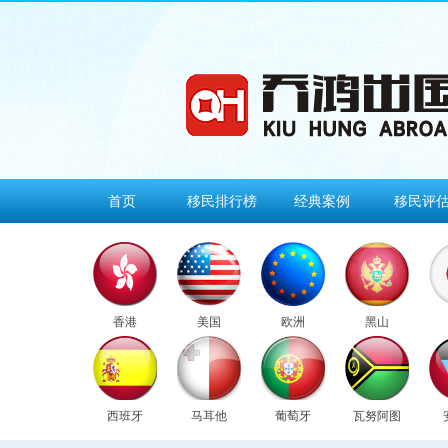
首页
移民排行榜
经典案例
移民评
香港
美国
欧洲
黑山
西班牙
马耳他
葡萄牙
瓦努阿图