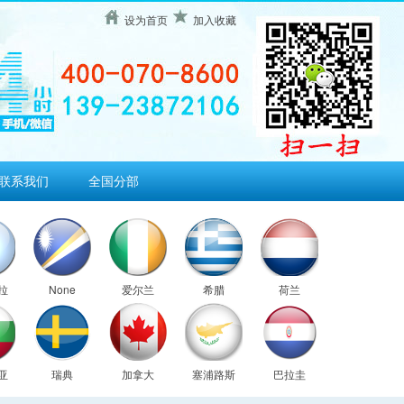
设为首页
加入收藏
联系我们
全国分部
拉
None
爱尔兰
希腊
荷兰
亚
瑞典
加拿大
塞浦路斯
巴拉圭