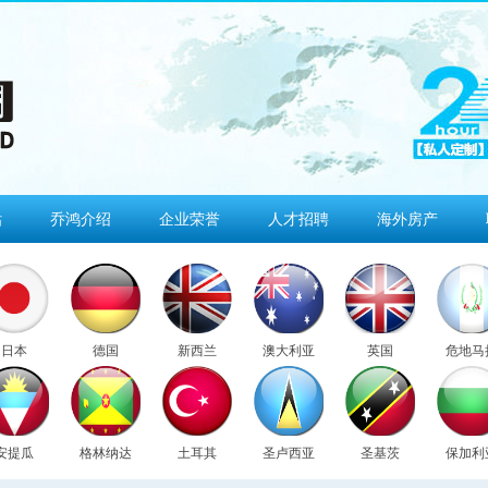
估
乔鸿介绍
企业荣誉
人才招聘
海外房产
日本
德国
新西兰
澳大利亚
英国
危地马
安提瓜
格林纳达
土耳其
圣卢西亚
圣基茨
保加利