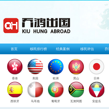
首页
移民排行榜
经典案例
移民评估
乔
香港
美国
欧洲
黑山
日本
西班牙
马耳他
葡萄牙
瓦努阿图
安提瓜