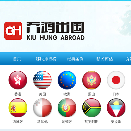
首页
移民排行榜
经典案例
移民评估
乔
香港
美国
欧洲
黑山
日本
西班牙
马耳他
葡萄牙
瓦努阿图
安提瓜