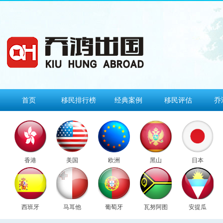
首页
移民排行榜
经典案例
移民评估
乔
香港
美国
欧洲
黑山
日本
西班牙
马耳他
葡萄牙
瓦努阿图
安提瓜