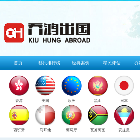
首页
移民排行榜
经典案例
移民评估
乔
香港
美国
欧洲
黑山
日本
西班牙
马耳他
葡萄牙
瓦努阿图
安提瓜