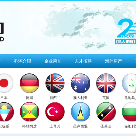
估
乔鸿介绍
企业荣誉
人才招聘
海外房产
日本
德国
新西兰
澳大利亚
英国
危地马
安提瓜
格林纳达
土耳其
圣卢西亚
圣基茨
保加利