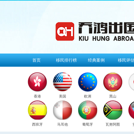
首页
移民排行榜
经典案例
移民评
香港
美国
欧洲
黑山
西班牙
马耳他
葡萄牙
瓦努阿图