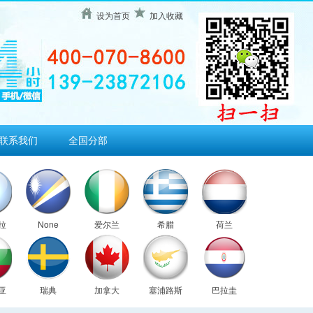
设为首页
加入收藏
联系我们
全国分部
拉
None
爱尔兰
希腊
荷兰
亚
瑞典
加拿大
塞浦路斯
巴拉圭