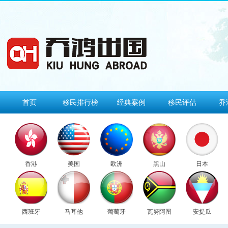
首页
移民排行榜
经典案例
移民评估
乔
香港
美国
欧洲
黑山
日本
西班牙
马耳他
葡萄牙
瓦努阿图
安提瓜