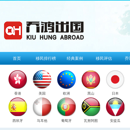
首页
移民排行榜
经典案例
移民评估
乔
香港
美国
欧洲
黑山
日本
西班牙
马耳他
葡萄牙
瓦努阿图
安提瓜