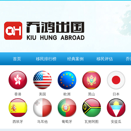
首页
移民排行榜
经典案例
移民评估
乔
香港
美国
欧洲
黑山
日本
西班牙
马耳他
葡萄牙
瓦努阿图
安提瓜