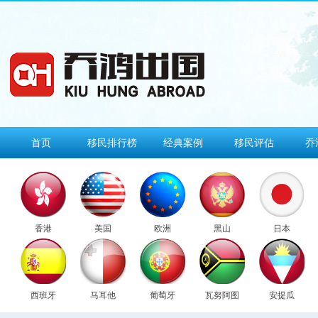
首页
移民排行榜
经典案例
移民评估
乔
香港
美国
欧洲
黑山
日本
西班牙
马耳他
葡萄牙
瓦努阿图
安提瓜