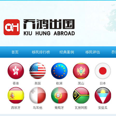
首页
移民排行榜
经典案例
移民评估
乔
香港
美国
欧洲
黑山
日本
西班牙
马耳他
葡萄牙
瓦努阿图
安提瓜