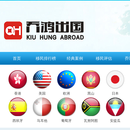
首页
移民排行榜
经典案例
移民评估
乔
香港
美国
欧洲
黑山
日本
西班牙
马耳他
葡萄牙
瓦努阿图
安提瓜