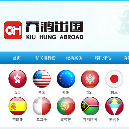
首页
移民排行榜
经典案例
移民评估
乔
香港
美国
欧洲
黑山
日本
西班牙
马耳他
葡萄牙
瓦努阿图
安提瓜