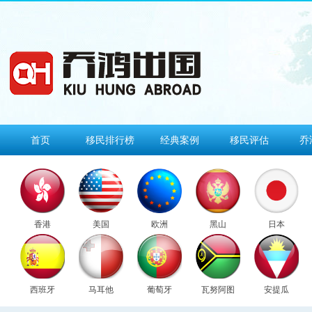
首页
移民排行榜
经典案例
移民评估
乔
香港
美国
欧洲
黑山
日本
西班牙
马耳他
葡萄牙
瓦努阿图
安提瓜