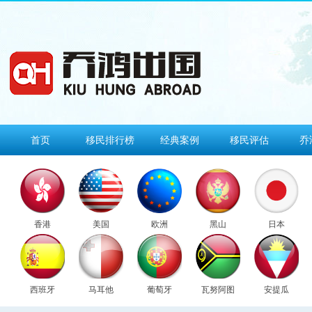
首页
移民排行榜
经典案例
移民评估
乔
香港
美国
欧洲
黑山
日本
西班牙
马耳他
葡萄牙
瓦努阿图
安提瓜