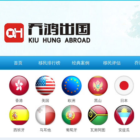
首页
移民排行榜
经典案例
移民评估
乔
香港
美国
欧洲
黑山
日本
西班牙
马耳他
葡萄牙
瓦努阿图
安提瓜