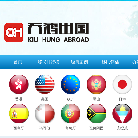
首页
移民排行榜
经典案例
移民评估
乔
香港
美国
欧洲
黑山
日本
西班牙
马耳他
葡萄牙
瓦努阿图
安提瓜