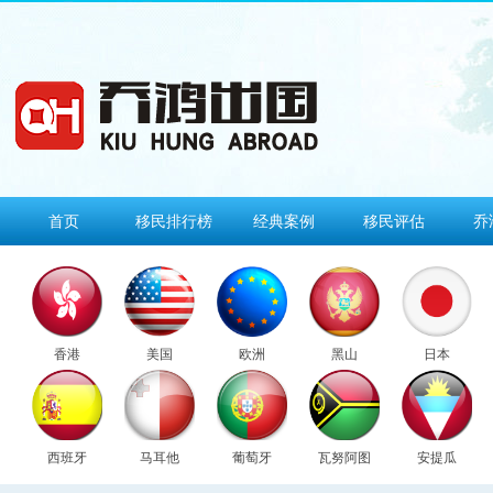
首页
移民排行榜
经典案例
移民评估
乔
香港
美国
欧洲
黑山
日本
西班牙
马耳他
葡萄牙
瓦努阿图
安提瓜