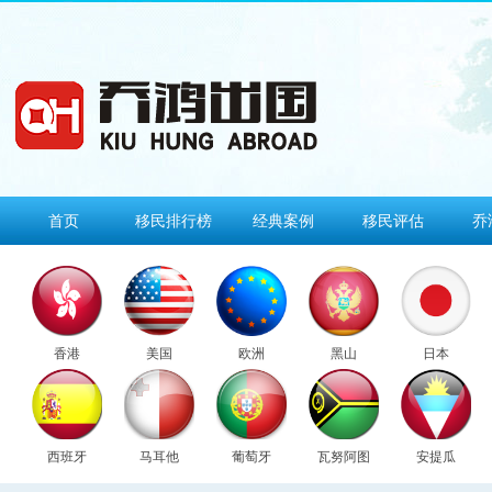
首页
移民排行榜
经典案例
移民评估
乔
香港
美国
欧洲
黑山
日本
西班牙
马耳他
葡萄牙
瓦努阿图
安提瓜