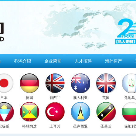
估
乔鸿介绍
企业荣誉
人才招聘
海外房产
日本
德国
新西兰
澳大利亚
英国
危地马
安提瓜
格林纳达
土耳其
圣卢西亚
圣基茨
保加利