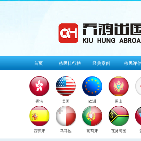
首页
移民排行榜
经典案例
移民评
香港
美国
欧洲
黑山
西班牙
马耳他
葡萄牙
瓦努阿图