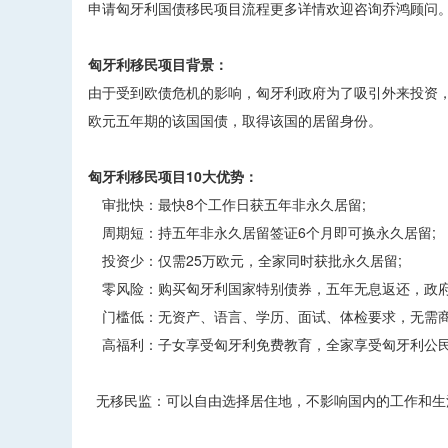
申请匈牙利国债移民项目流程更多详情欢迎咨询乔鸿顾问
匈牙利移民项目背景：
由于受到欧债危机的影响，匈牙利政府为了吸引外来投资，提
欧元五年期的该国国债，取得该国的居留身份。
匈牙利移民项目10大优势：
审批快：最快8个工作日获五年非永久居留;
周期短：持五年非永久居留签证6个月即可换永久居留;
投资少：仅需25万欧元，全家同时获批永久居留;
零风险：购买匈牙利国家特别债券，五年无息返还，政府
门槛低：无资产、语言、学历、面试、体检要求，无需商
高福利：子女享受匈牙利免费教育，全家享受匈牙利公民
无移民监：可以自由选择居住地，不影响国内的工作和生