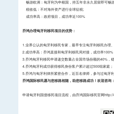
畅游欧洲：匈牙利为申根国，持五年非永久居留即可畅游2
税收低：不对海外资产进行全球征税;
成功率高：政府项目，成功率近100%
乔鸿办理匈牙利移民项目的优势：
1.业界公认的匈牙利移民专家，最早专注匈牙利移民办理
2.成功率高：乔鸿直接和匈牙利移民局对接，成功率100%
3.乔鸿匈牙利移民申请递交数量占全国市场份额的40%，
4.乔鸿匈牙利成功获得移民身份客户累计超过500组家庭；
5.乔鸿与匈牙利律所紧密合作，近百名律师，参与过匈牙
乔鸿国际移民愿与您移路相随，助您移路成功！欢迎咨询：400
申请匈牙利国债移民项目流程，由乔鸿国际移民官网http://qh
​