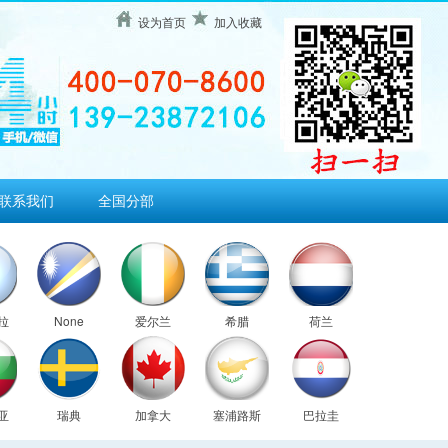
设为首页
加入收藏
联系我们
全国分部
拉
None
爱尔兰
希腊
荷兰
亚
瑞典
加拿大
塞浦路斯
巴拉圭