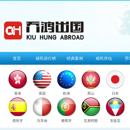
首页
移民排行榜
经典案例
移民评估
乔
香港
美国
欧洲
黑山
日本
西班牙
马耳他
葡萄牙
瓦努阿图
安提瓜