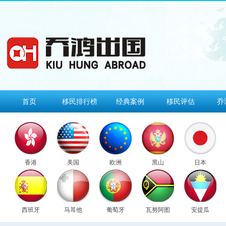
首页
移民排行榜
经典案例
移民评估
乔
香港
美国
欧洲
黑山
日本
西班牙
马耳他
葡萄牙
瓦努阿图
安提瓜