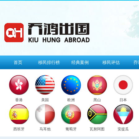
首页
移民排行榜
经典案例
移民评估
乔
香港
美国
欧洲
黑山
日本
西班牙
马耳他
葡萄牙
瓦努阿图
安提瓜