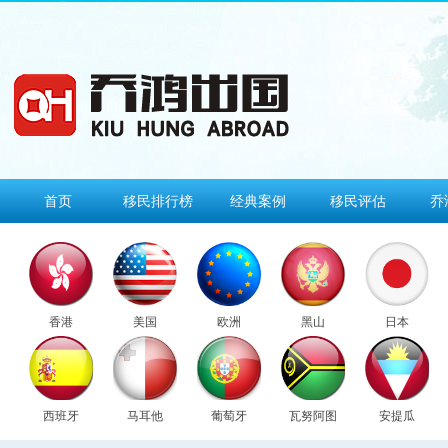
首页
移民排行榜
经典案例
移民评估
乔
香港
美国
欧洲
黑山
日本
西班牙
马耳他
葡萄牙
瓦努阿图
安提瓜