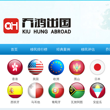
首页
移民排行榜
经典案例
移民评估
乔
香港
美国
欧洲
黑山
日本
西班牙
马耳他
葡萄牙
瓦努阿图
安提瓜