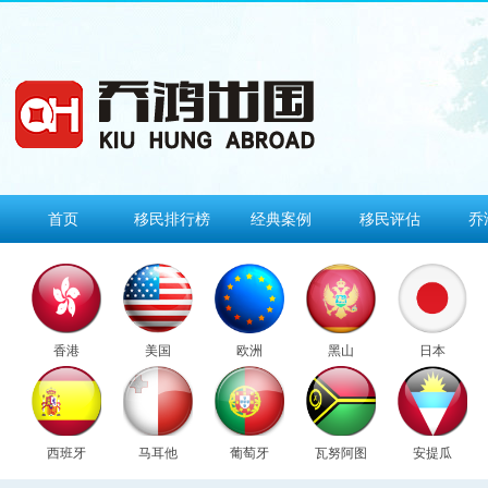
首页
移民排行榜
经典案例
移民评估
乔
香港
美国
欧洲
黑山
日本
西班牙
马耳他
葡萄牙
瓦努阿图
安提瓜