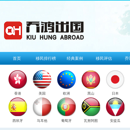
首页
移民排行榜
经典案例
移民评估
乔
香港
美国
欧洲
黑山
日本
西班牙
马耳他
葡萄牙
瓦努阿图
安提瓜