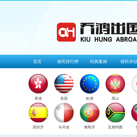
首页
移民排行榜
经典案例
移民评
香港
美国
欧洲
黑山
西班牙
马耳他
葡萄牙
瓦努阿图