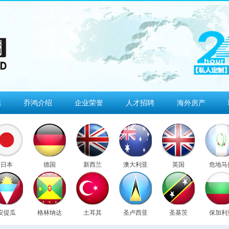
估
乔鸿介绍
企业荣誉
人才招聘
海外房产
日本
德国
新西兰
澳大利亚
英国
危地马
安提瓜
格林纳达
土耳其
圣卢西亚
圣基茨
保加利