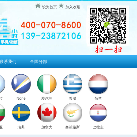
设为首页
加入收藏
联系我们
全国分部
拉
None
爱尔兰
希腊
荷兰
亚
瑞典
加拿大
塞浦路斯
巴拉圭