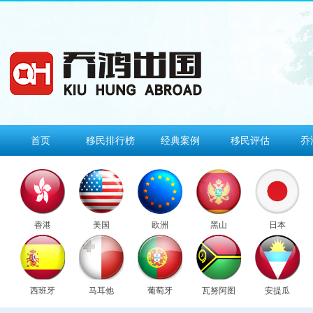
首页
移民排行榜
经典案例
移民评估
乔
香港
美国
欧洲
黑山
日本
西班牙
马耳他
葡萄牙
瓦努阿图
安提瓜