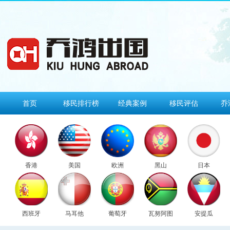
首页
移民排行榜
经典案例
移民评估
乔
香港
美国
欧洲
黑山
日本
西班牙
马耳他
葡萄牙
瓦努阿图
安提瓜