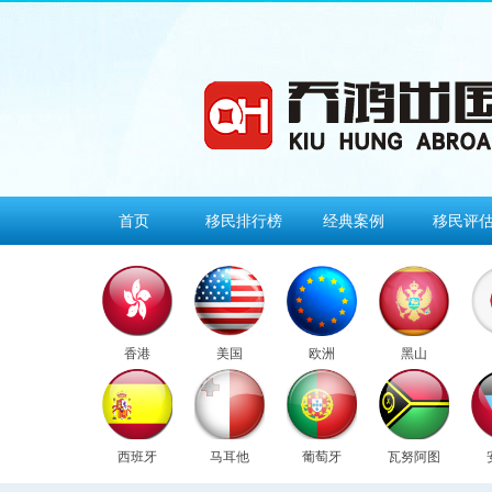
首页
移民排行榜
经典案例
移民评
香港
美国
欧洲
黑山
西班牙
马耳他
葡萄牙
瓦努阿图