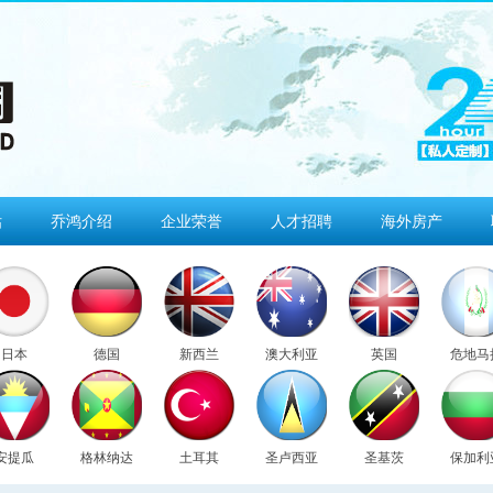
估
乔鸿介绍
企业荣誉
人才招聘
海外房产
日本
德国
新西兰
澳大利亚
英国
危地马
安提瓜
格林纳达
土耳其
圣卢西亚
圣基茨
保加利