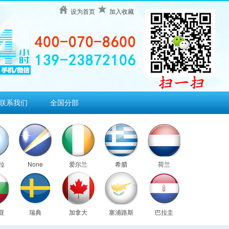
设为首页
加入收藏
联系我们
全国分部
拉
None
爱尔兰
希腊
荷兰
亚
瑞典
加拿大
塞浦路斯
巴拉圭